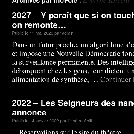
Archives par mot-clé :
2027 – Y paraît que si on touc
on remonte…
Publié le
11 mai 2026
par
admin
Dans un futur proche, un algorithme s’
et impose une Nouvelle Démocratie fondé
la surveillance permanente. Des intellige
débarquent chez les gens, leur dictent u
alimentation de synthèse, …
Continuer 
2022 – Les Seigneurs des nan
annonce
Publié le
14 janvier 2022
par
Théâtre Actif
Réservations sur le site du théâtre