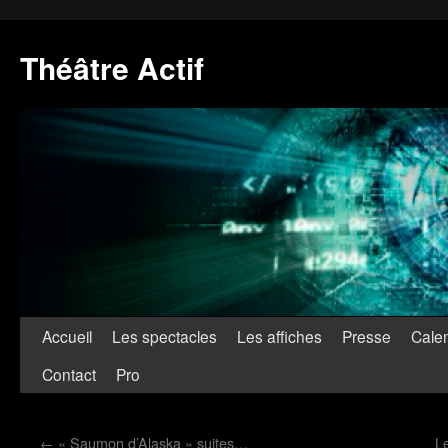
Théâtre Actif
Accueil
Les spectacles
Les affiches
Presse
Calen
Contact
Pro
←
« Saumon d’Alaska » suites…
L