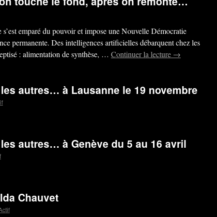
i on touche le fond, après on remonte…
e s’est emparé du pouvoir et impose une Nouvelle Démocratie
lance permanente. Des intelligences artificielles débarquent chez les
septisé : alimentation de synthèse, …
Continuer la lecture
→
les autres… à Lausanne le 19 novembre
if
es autres… à Genève du 5 au 16 avril
f
elda Chauvet
ctif