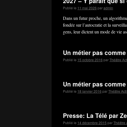
2027 – Y paraît que s
Publié le
11 mai 2026
par
admin
Dans un futur proche, un algorithm
fondée sur l’autocratie et la surveil
gens, leur dictent un mode de vie a
Un métier pas comme 
Publié le
15 octobre 2016
par
Théâtre Act
Un métier pas comme l
Publié le
18 janvier 2016
par
Théâtre Acti
Presse: La Télé par Z
Publié le
14 décembre 2015
par
Théâtre A