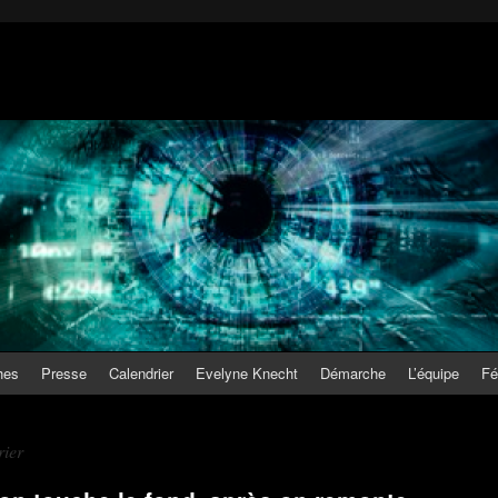
hes
Presse
Calendrier
Evelyne Knecht
Démarche
L’équipe
Fé
rier