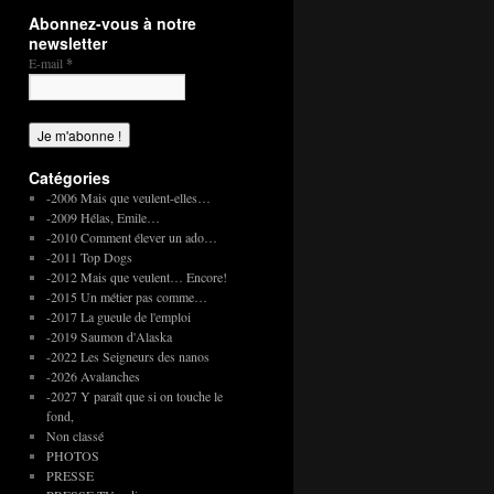
Abonnez-vous à notre
newsletter
E-mail
*
Catégories
-2006 Mais que veulent-elles…
-2009 Hélas, Emile…
-2010 Comment élever un ado…
-2011 Top Dogs
-2012 Mais que veulent… Encore!
-2015 Un métier pas comme…
-2017 La gueule de l'emploi
-2019 Saumon d'Alaska
-2022 Les Seigneurs des nanos
-2026 Avalanches
-2027 Y paraît que si on touche le
fond,
Non classé
PHOTOS
PRESSE