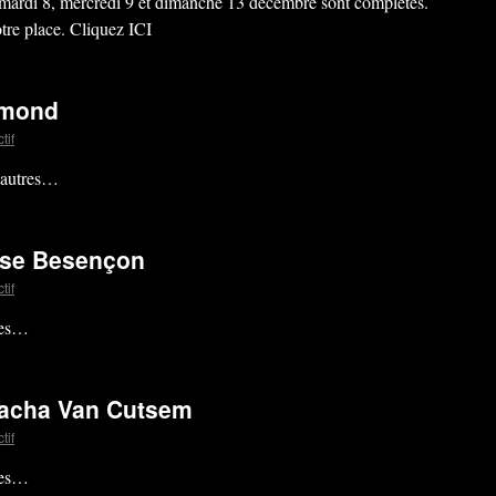
 mardi 8, mercredi 9 et dimanche 13 décembre sont complètes.
otre place. Cliquez ICI
imond
tif
autres…
aise Besençon
tif
res…
tacha Van Cutsem
tif
res…