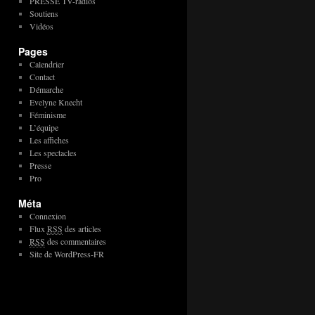
PRESSE TV-radios
Soutiens
Vidéos
Pages
Calendrier
Contact
Démarche
Evelyne Knecht
Féminisme
L’équipe
Les affiches
Les spectacles
Presse
Pro
Méta
Connexion
Flux
RSS
des articles
RSS
des commentaires
Site de WordPress-FR