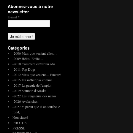
Abonnez-vous à notre
newsletter
E-mail
*
Catégories
-2006 Mais que veulent-elles…
-2009 Hélas, Emile…
-2010 Comment élever un ado…
-2011 Top Dogs
-2012 Mais que veulent… Encore!
-2015 Un métier pas comme…
-2017 La gueule de l'emploi
-2019 Saumon d'Alaska
-2022 Les Seigneurs des nanos
-2026 Avalanches
-2027 Y paraît que si on touche le
fond,
Non classé
PHOTOS
PRESSE