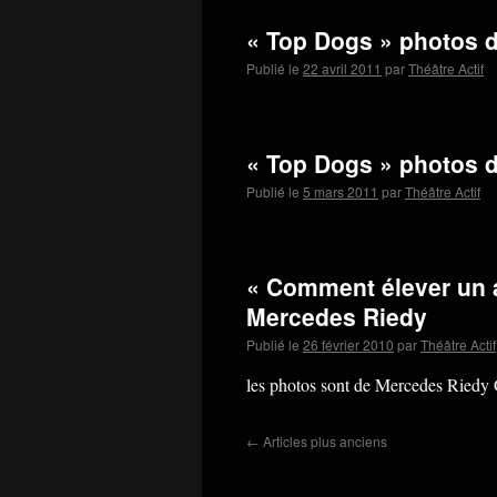
« Top Dogs » photos d
Publié le
22 avril 2011
par
Théâtre Actif
« Top Dogs » photos d
Publié le
5 mars 2011
par
Théâtre Actif
« Comment élever un 
Mercedes Riedy
Publié le
26 février 2010
par
Théâtre Actif
les photos sont de Mercedes Riedy 
←
Articles plus anciens