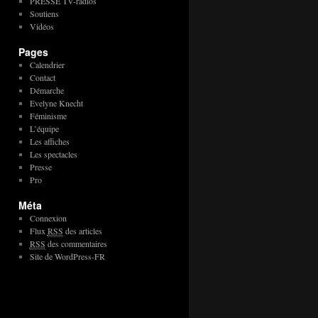
PRESSE TV-radios
Soutiens
Vidéos
Pages
Calendrier
Contact
Démarche
Evelyne Knecht
Féminisme
L’équipe
Les affiches
Les spectacles
Presse
Pro
Méta
Connexion
Flux
RSS
des articles
RSS
des commentaires
Site de WordPress-FR