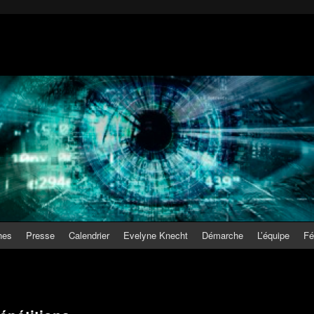
hes
Presse
Calendrier
Evelyne Knecht
Démarche
L’équipe
Fé