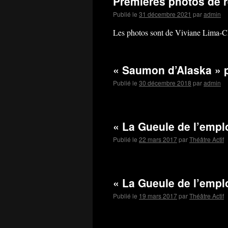
Premières photos de r
Publié le
31 décembre 2021
par
admin
Les photos sont de Viviane Lima-Ch
« Saumon d’Alaska » 
Publié le
30 décembre 2018
par
admin
« La Gueule de l’empl
Publié le
22 mars 2017
par
Théâtre Actif
« La Gueule de l’empl
Publié le
19 mars 2017
par
Théâtre Actif