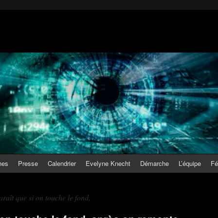
hes
Presse
Calendrier
Evelyne Knecht
Démarche
L’équipe
Fé
raît que si on touche le fond,