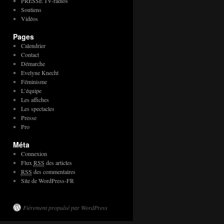
PRESSE TV-radios
Soutiens
Vidéos
Pages
Calendrier
Contact
Démarche
Evelyne Knecht
Féminisme
L’équipe
Les affiches
Les spectacles
Presse
Pro
Méta
Connexion
Flux
RSS
des articles
RSS
des commentaires
Site de WordPress-FR
Fièrement propulsé par WordPress