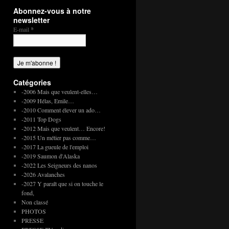
Abonnez-vous à notre
newsletter
E-mail
*
Catégories
-2006 Mais que veulent-elles…
-2009 Hélas, Emile…
-2010 Comment élever un ado…
-2011 Top Dogs
-2012 Mais que veulent… Encore!
-2015 Un métier pas comme…
-2017 La gueule de l'emploi
-2019 Saumon d'Alaska
-2022 Les Seigneurs des nanos
-2026 Avalanches
-2027 Y paraît que si on touche le
fond,
Non classé
PHOTOS
PRESSE