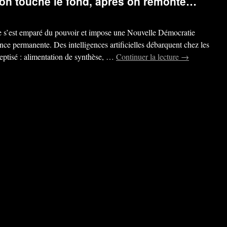
i on touche le fond, après on remonte…
e s’est emparé du pouvoir et impose une Nouvelle Démocratie
lance permanente. Des intelligences artificielles débarquent chez les
septisé : alimentation de synthèse, …
Continuer la lecture
→