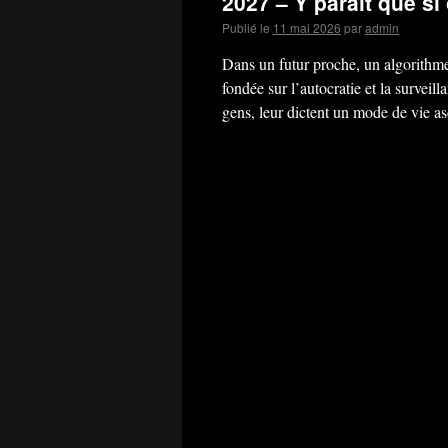
2027 – Y paraît que s
Publié le
11 mai 2026
par
admin
Dans un futur proche, un algorithm
fondée sur l’autocratie et la surveil
gens, leur dictent un mode de vie a